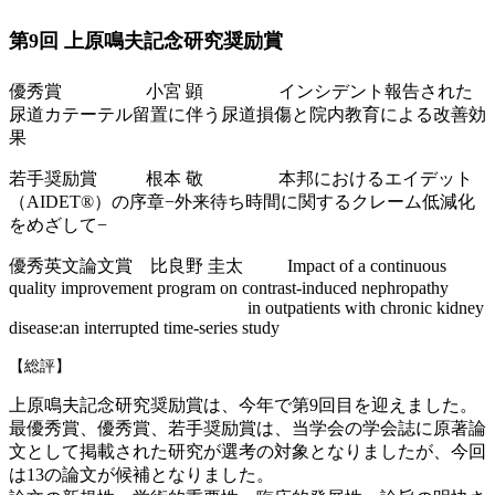
第9回 上原鳴夫記念研究奨励賞
優秀賞 小宮 顕 インシデント報告された
尿道カテーテル留置に伴う尿道損傷と院内教育による改善効
果
若手奨励賞 根本 敬 本邦におけるエイデット
（AIDET®）の序章−外来待ち時間に関するクレーム低減化
をめざして−
優秀英文論文賞 比良野 圭太 Impact of a continuous
quality improvement program on contrast-induced nephropathy
in outpatients
with chronic kidney
disease:an interrupted time-series study
【総評】
上原鳴夫記念研究奨励賞は、今年で第9回目を迎えました。
最優秀賞、優秀賞、若手奨励賞は、当学会の学会誌に原著論
文として掲載された研究が選考の対象となりましたが、今回
は13の論文が候補となりました。