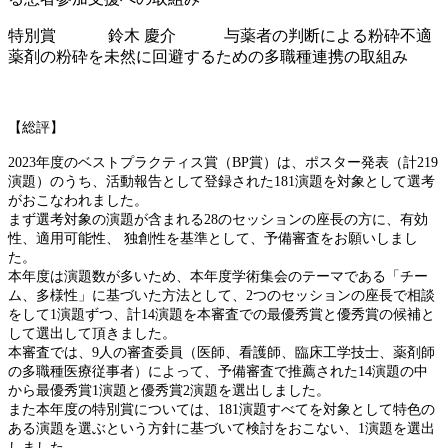
特別賞 鈴木 慶介 与薬者の判断による粉砕不適
薬剤の粉砕を未然に回避するための多職種連携の取組み
【総評】
2023年度のベストプラクティス賞（BP賞）は、ポスター発表（計219
演題）のうち、活動報告として登録された181演題を対象として選考
がおこなわれました。
まず選考対象の演題が含まれる28のセッションの座長の方に、有効
性、適用可能性、 独創性を基準として、予備審査をお願いしまし
た。
本年度は演題数が多いため、本年度学術集会のテーマである「チー
ム、多様性」に基づいた方法として、2つのセッションの座長で相談
をして1演題ずつ、計14演題を本審査での最優秀賞と優秀賞の候補と
して選出して頂きました。
本審査では、9人の審査委員（医師、看護師、臨床工学技士、薬剤師
の多職種医療従事者）によって、予備審査で推薦された14演題の中
から最優秀賞1演題と優秀賞2演題を選出しました。
また本年度の特別賞については、181演題すべてを対象として特色の
ある演題を選ぶという方針に基づいて検討をおこない、1演題を選出
しました。