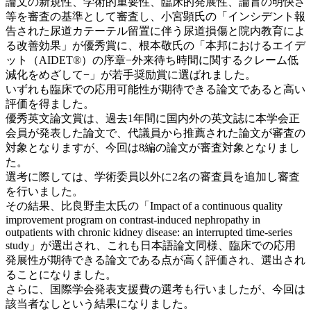
論文の新規性、学術的重要性、臨床的発展性、論旨の明快さ
等を審査の基準として審査し、小宮顕氏の「インシデント報
告された尿道カテーテル留置に伴う尿道損傷と院内教育によ
る改善効果」が優秀賞に、根本敬氏の「本邦におけるエイデ
ット（AIDET®）の序章−外来待ち時間に関するクレーム低
減化をめざして−」が若手奨励賞に選ばれました。
いずれも臨床での応用可能性が期待できる論文であると高い
評価を得ました。
優秀英文論文賞は、過去1年間に国内外の英文誌に本学会正
会員が発表した論文で、代議員から推薦された論文が審査の
対象となりますが、今回は8編の論文が審査対象となりまし
た。
選考に際しては、学術委員以外に2名の審査員を追加し審査
を行いました。
その結果、比良野圭太氏の「Impact of a continuous quality
improvement program on contrast-induced nephropathy in
outpatients with chronic kidney disease: an interrupted time-series
study」が選出され、これも日本語論文同様、臨床での応用
発展性が期待できる論文である点が高く評価され、選出され
ることになりました。
さらに、国際学会発表支援費の選考も行いましたが、今回は
該当者なしという結果になりました。