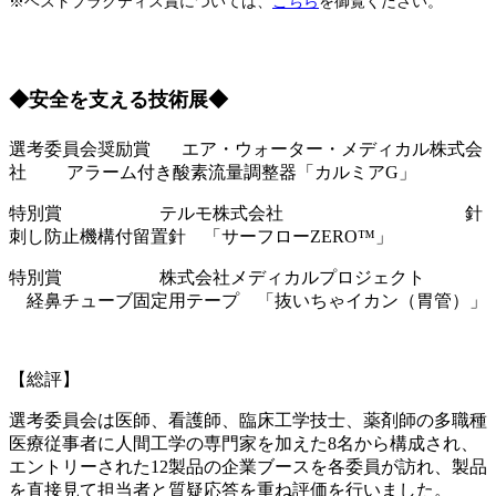
※ベストプラクティス賞については、
こちら
を御覧ください。
◆安全を支える技術展◆
選考委員会奨励賞 エア・ウォーター・メディカル株式会
社 アラーム付き酸素流量調整器「カルミアG」
特別賞 テルモ株式会社 針
刺し防止機構付留置針 「サーフローZERO™」
特別賞 株式会社メディカルプロジェクト
経鼻チューブ固定用テープ 「抜いちゃイカン（胃管）」
【総評】
選考委員会は医師、看護師、臨床工学技士、薬剤師の多職種
医療従事者に人間工学の専門家を加えた8名から構成され、
エントリーされた12製品の企業ブースを各委員が訪れ、製品
を直接見て担当者と質疑応答を重ね評価を行いました。