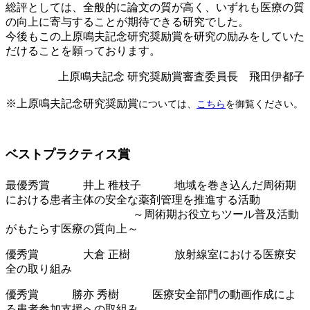
総評としては、全般的に論文の質が高く、いずれも医療の質
の向上に寄与することが期待できる研究でした。
今後もこの上原鳴夫記念研究奨励賞を研究の励みをしていた
だけることを願っております。
上原鳴夫記念 研究奨励賞審査委員長 飛田伊都子
※上原鳴夫記念研究奨励賞
については、
こちら
を御覧ください。
ベストプラクティス賞
最優秀賞 井上 稚枝子 地域を巻き込んだ周術期
における患者主体の安全な薬剤管理を推進する活動
～周術期お役立ちツール普及活動
がもたらす医療の質向上～
優秀賞 大倉 正樹 放射線室における医療安
全の取り組み
優秀賞 勝亦 秀樹 医療安全部門の動画作成によ
る患者参加支援への取組み