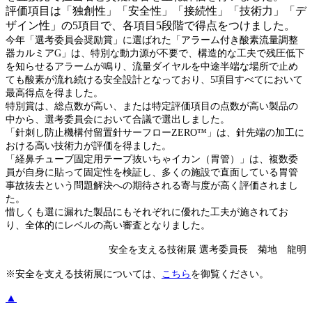
評価項目は「独創性」「安全性」「接続性」「技術力」「デ
ザイン性」の5項目で、各項目5段階で得点をつけました。
今年「選考委員会奨励賞」に選ばれた「アラーム付き酸素流量調整
器カルミアG」は、特別な動力源が不要で、構造的な工夫で残圧低下
を知らせるアラームが鳴り、流量ダイヤルを中途半端な場所で止め
ても酸素が流れ続ける安全設計となっており、5項目すべてにおいて
最高得点を得ました。
特別賞は、総点数が高い、または特定評価項目の点数が高い製品の
中から、選考委員会において合議で選出しました。
「針刺し防止機構付留置針サーフローZERO™」は、針先端の加工に
おける高い技術力が評価を得ました。
「経鼻チューブ固定用テープ抜いちゃイカン（胃管）」は、複数委
員が自身に貼って固定性を検証し、多くの施設で直面している胃管
事故抜去という問題解決への期待される寄与度が高く評価されまし
た。
惜しくも選に漏れた製品にもそれぞれに優れた工夫が施されてお
り、全体的にレベルの高い審査となりました。
安全を支える技術展 選考委員長 菊地 龍明
※安全を支える技術展については、
こちら
を御覧ください。
▲