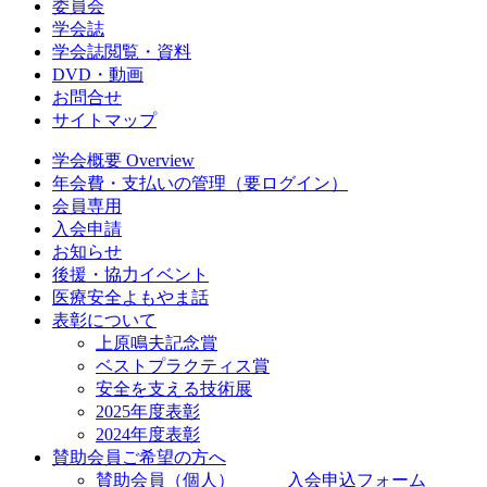
委員会
学会誌
学会誌閲覧・資料
DVD・動画
お問合せ
サイトマップ
学会概要 Overview
年会費・支払いの管理（要ログイン）
会員専用
入会申請
お知らせ
後援・協力イベント
医療安全よもやま話
表彰について
上原鳴夫記念賞
ベストプラクティス賞
安全を支える技術展
2025年度表彰
2024年度表彰
賛助会員ご希望の方へ
賛助会員（個人） 入会申込フォーム