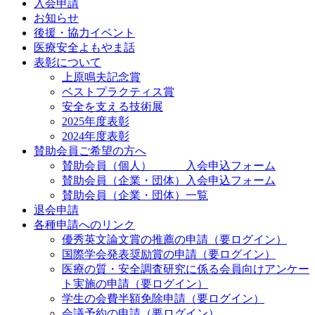
入会申請
お知らせ
後援・協力イベント
医療安全よもやま話
表彰について
上原鳴夫記念賞
ベストプラクティス賞
安全を支える技術展
2025年度表彰
2024年度表彰
賛助会員ご希望の方へ
賛助会員（個人） 入会申込フォーム
賛助会員（企業・団体）入会申込フォーム
賛助会員（企業・団体）一覧
退会申請
各種申請へのリンク
優秀英文論文賞の推薦の申請（要ログイン）
国際学会発表奨励賞の申請（要ログイン）
医療の質・安全調査研究に係る会員向けアンケー
ト実施の申請（要ログイン）
学生の会費半額免除申請（要ログイン）
会議予約の申請（要ログイン）