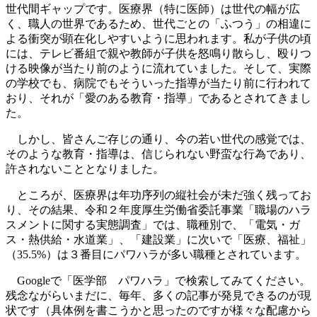
世代間ギャップです。医療界（特に医師）は世代の幅が広
く、職人の世界であるため、世代ごとの「ふつう」の相違に
よる衝突が顕在化しやすいように思われます。私が子供の頃
には、テレビ番組で親や教師が子供を怒鳴り散らし、殴りつ
ける映像が当たり前のように流れていました。そして、実際
の学校でも、病院でもそういった指導が当たり前に行われて
おり、それが「愛のある教育・指導」であるとされてきまし
た。
しかし、皆さんご存じの通り、今の若い世代の感覚では、
そのような教育・指導は、信じられない野蛮な行為であり、
許されないこととなりました。
ところが、医療界は年功序列の縦社会が未だ強く残ってお
り、その結果、令和２年度厚生労働省委託事業「職場のハラ
スメントに関する実態調査」では、職種別で、「電気・ガ
ス・熱供給・水道業」、「建設業」に次いで「医療、福祉」
（35.5%）は３番目にパワハラが多い職種とされています。
Googleで「医学部 パワハラ」で検索してみてください。
残念ながらいまだに、毎年、多くの記事が発見できるのが現
状です（具体例を書こうかと思ったのですが様々な配慮から