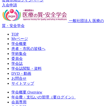
会員専用ログインページ
入会申請
一般社団法人 医療の
質・安全学会
TOP
Myページ
学会概要
患者・市民の皆様へ
学術集会
委員会
学会誌
学会誌閲覧・資料
DVD・動画
お問合せ
サイトマップ
学会概要 Overview
年会費・支払いの管理（要ログイン）
会員専用