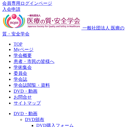
会員専用ログインページ
入会申請
一般社団法人 医療の
質・安全学会
TOP
Myページ
学会概要
患者・市民の皆様へ
学術集会
委員会
学会誌
学会誌閲覧・資料
DVD・動画
お問合せ
サイトマップ
DVD・動画
DVD頒布
DVD購入フォーム