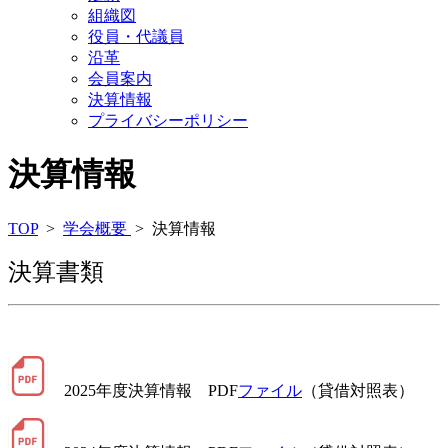
組織図
役員・代議員
沿革
会員案内
決算情報
プライバシーポリシー
決算情報
TOP
>
学会概要
> 決算情報
決算書類
2025年度決算情報 PDF
ファイル
（貸借対照表）