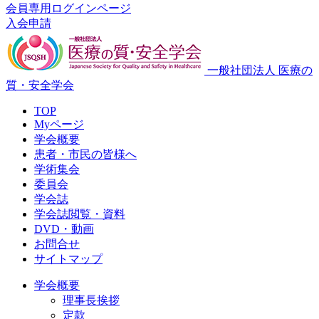
会員専用ログインページ
入会申請
一般社団法人 医療の
質・安全学会
TOP
Myページ
学会概要
患者・市民の皆様へ
学術集会
委員会
学会誌
学会誌閲覧・資料
DVD・動画
お問合せ
サイトマップ
学会概要
理事長挨拶
定款