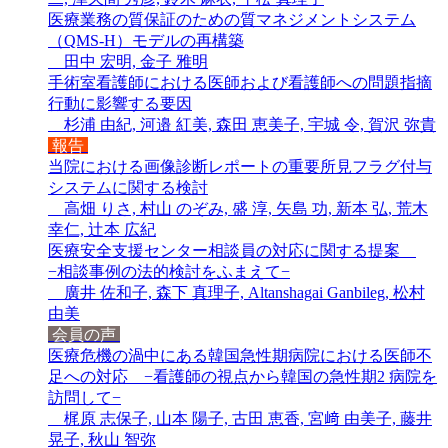
医療業務の質保証のための質マネジメントシステム
（QMS-H）モデルの再構築
田中 宏明, 金子 雅明
手術室看護師における医師および看護師への問題指摘
行動に影響する要因
杉浦 由紀, 河邉 紅美, 森田 恵美子, 宇城 令, 賀沢 弥貴
報告
当院における画像診断レポートの重要所見フラグ付与
システムに関する検討
高畑 りさ, 村山 のぞみ, 盛 淳, 矢島 功, 新本 弘, 荒木
幸仁, 辻本 広紀
医療安全支援センター相談員の対応に関する提案
−相談事例の法的検討をふまえて−
廣井 佐和子, 森下 真理子, Altanshagai Ganbileg, 松村
由美
会員の声
医療危機の渦中にある韓国急性期病院における医師不
足への対応 −看護師の視点から韓国の急性期2 病院を
訪問して−
梶原 志保子, 山本 陽子, 古田 恵香, 宮﨑 由美子, 藤井
晃子, 秋山 智弥