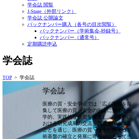
学会誌 閲覧
J-Stage（外部リンク）
学会誌 公開論文
バックナンバー購入（各号の目次閲覧）
バックナンバー（学術集会-抄録号）
バックナンバー（通常号）
定期購読申込
学会誌
TOP
> 学会誌
学会誌
医療の質・安全学会では「広く英知を結
集して医療の質・安全の向上に資する科
学的、実践的な研究を推進し、国内外に
おける研究成果の交流・普及を促進する
ことを通じ、医療の質・安全に関する学
術基盤の確立と発展に寄与し、もって患