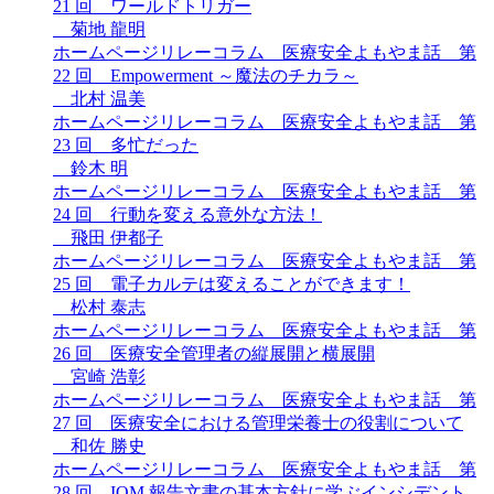
21 回 ワールドトリガー
菊地 龍明
ホームページリレーコラム 医療安全よもやま話 第
22 回 Empowerment ～魔法のチカラ～
北村 温美
ホームページリレーコラム 医療安全よもやま話 第
23 回 多忙だった
鈴木 明
ホームページリレーコラム 医療安全よもやま話 第
24 回 行動を変える意外な方法！
飛田 伊都子
ホームページリレーコラム 医療安全よもやま話 第
25 回 電子カルテは変えることができます！
松村 泰志
ホームページリレーコラム 医療安全よもやま話 第
26 回 医療安全管理者の縦展開と横展開
宮崎 浩彰
ホームページリレーコラム 医療安全よもやま話 第
27 回 医療安全における管理栄養士の役割について
和佐 勝史
ホームページリレーコラム 医療安全よもやま話 第
28 回 IOM 報告文書の基本方針に学ぶインシデント