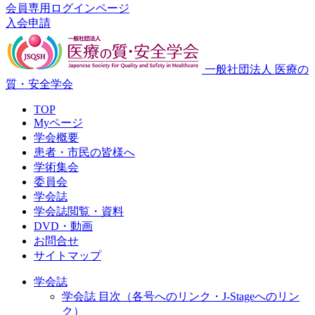
会員専用ログインページ
入会申請
一般社団法人 医療の
質・安全学会
TOP
Myページ
学会概要
患者・市民の皆様へ
学術集会
委員会
学会誌
学会誌閲覧・資料
DVD・動画
お問合せ
サイトマップ
学会誌
学会誌 目次（各号へのリンク・J-Stageへのリン
ク）