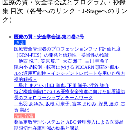
医療の質・安全学会誌とプログラム・抄録
集 目次（各号へのリンク・J-Stageへのリン
ク）
医療の質・安全学会誌-第21巻-2号
原著
医療安全管理者のプロフェッションフッド評価尺度
（GRM-PHS）の開発と信頼性・妥当性の検証
池西 悦子, 笠原 聡子, 大石 雅子, 古川 亜希子
院内小児転倒・転落における PECARN 頭部外傷ルー
ルの適用可能性－インシデントレポートを用いた後方
視的解析－
星出 まどか, 山口 道也, 下川 尚子, 渡谷 祐介
特定機能病院における医療安全推進に向けた副看護師
長のフォロワーシップとチームワーク
出羽 あゆみ, 坂根 可奈子, 宮本 まゆみ, 深見 達弥, 古
賀 美紀
活動報告
薬品定数管理システムと ABC 管理導入による医薬品
期限切れ在庫削減の効果と課題