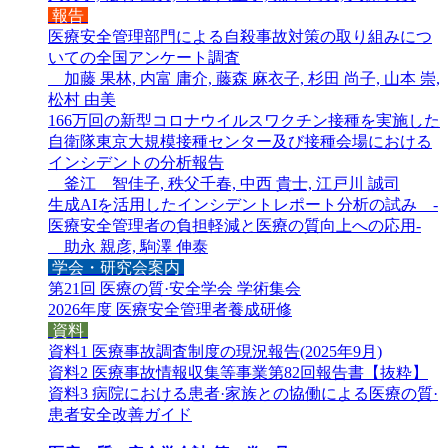
報告
医療安全管理部門による自殺事故対策の取り組みにつ
いての全国アンケート調査
加藤 果林, 内富 庸介, 藤森 麻衣子, 杉田 尚子, 山本 崇,
松村 由美
166万回の新型コロナウイルスワクチン接種を実施した
自衛隊東京大規模接種センター及び接種会場における
インシデントの分析報告
釜江 智佳子, 秩父千春, 中西 貴士, 江戸川 誠司
生成AIを活用したインシデントレポート分析の試み -
医療安全管理者の負担軽減と医療の質向上への応用-
助永 親彦, 駒澤 伸泰
学会・研究会案内
第21回 医療の質·安全学会 学術集会
2026年度 医療安全管理者養成研修
資料
資料1 医療事故調査制度の現況報告(2025年9月)
資料2 医療事故情報収集等事業第82回報告書【抜粋】
資料3 病院における患者·家族との協働による医療の質·
患者安全改善ガイド