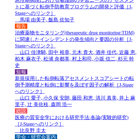
急性期病院における看護師の学習ニーズのアセスメン
トに基づく転倒予防教育プログラムの開発と評価［
J-
Stageへのリンク
］
馬場 由美子, 飯島 佐知子
報告
治療薬物モニタリング(therapeutic drug monitoring:TDM)
に関連したインシデントの発生傾向と要因の分析［
J-
Stageへのリンク
］
山口 佳津騎, 田中 裕章, 元木 貴大, 酒井 佳代, 近藤 恵,
柏木 麻衣子, 松浦 奈都美, 村上和司, 小坂 信二, 杉元 幹
史
短報
新規採用した転倒転落アセスメントスコアシートの転
倒予測精度と転倒に影響を及ぼす因子の解析［
J-Stage
へのリンク
］
山口 愛子, 小久保 安朗, 藤田 和恵, 清川 真美, 井上 麻
里子, 辻 美佐枝, 森岡 浩一
総説
医療の質安全学における研究手法:各論(実験的研究)
［
J-Stageへのリンク
］
比良野 圭太
学会・研究会案内