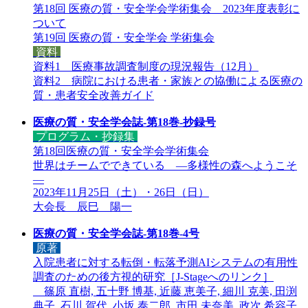
第18回 医療の質・安全学会学術集会 2023年度表彰に
ついて
第19回 医療の質・安全学会 学術集会
資料
資料1 医療事故調査制度の現況報告（12月）
資料2 病院における患者・家族との協働による医療の
質・患者安全改善ガイド
医療の質・安全学会誌-第18巻-抄録号
プログラム・抄録集
第18回医療の質・安全学会学術集会
世界はチームでできている ―多様性の森へようこそ
―
2023年11月25日（土）・26日（日）
大会長 辰巳 陽一
医療の質・安全学会誌-第18巻-4号
原著
入院患者に対する転倒・転落予測AIシステムの有用性
調査のための後方視的研究［
J-Stageへのリンク
］
篠原 直樹, 五十野 博基, 近藤 恵美子, 細川 克美, 田渕
典子, 石川 賀代, 小坂 泰二郎, 市田 未奈美, 政次 希容子