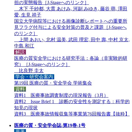
担の実態報告［
J-Stageへのリンク
］
木下 千紗都, 大貫 あけみ, 河副 みゆき, 藤谷 萌, 澤田
愛, 生見 祥子
国立大学病院等における画像診断レポートへの重要所
見フラグ付与による安全対策の普及と課題［
J-Stageへ
のリンク
］
上間 あおい, 北村 温美, 武田 理宏, 田中 壽, 中村 京太,
中島 和江
解説
医療の質安全学における研究手法：各論（非実験的研
究）［
J-Stageへのリンク
］
比良野 圭太
学会・研究会案内
第19回 医療の質・安全学会 学術集会
資料
資料1 医療事故調査制度の現況報告（3月）
資料2 Issue Brief 1 診断の安全性を測定する：科学的
知見の現状
資料3 医療事故情報収集等事業第76回報告書【抜粋】
医療の質・安全学会誌-第19巻-1号
原著