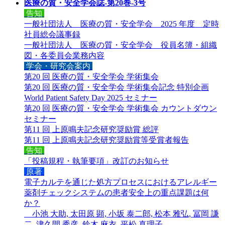
医療の質・安全学会誌-第20巻-3号
告知
一般社団法人 医療の質・安全学会 2025 年度 定時
社員総会議事録
一般社団法人 医療の質・安全学会 役員名簿・組織
図・各委員会業務内容
学会・研究会案内
第20 回 医療の質・安全学会 学術集会
第20 回 医療の質・安全学会 学術集会記念 特別企画
World Patient Safety Day 2025 セミナー
第20 回 医療の質・安全学会 学術集会 カウントダウン
セミナー
第11 回 上原鳴夫記念研究奨励賞 総評
第11 回 上原鳴夫記念研究奨励賞等受賞者報告
告知
「投稿規程・執筆要項」改訂のお知らせ
原著
電子カルテを通じた処方プロセスにおけるアレルギー
薬剤チェックシステムの患者安全上の重点課題は何
か？
小池 大助, 太田原 顕, 小坂 泰二郎, 松本 雅弘, 冨岡 謙
二, 津久間 秀彦, 鈴木 麻衣, 平松 真理子