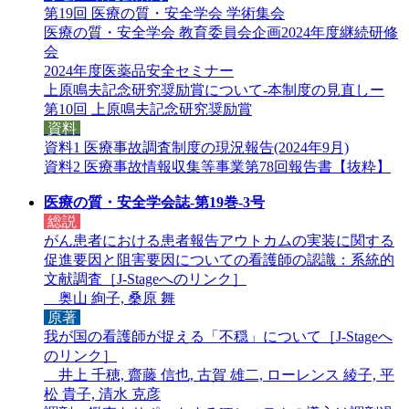
第19回 医療の質・安全学会 学術集会
医療の質・安全学会 教育委員会企画2024年度継続研修
会
2024年度医薬品安全セミナー
上原鳴夫記念研究奨励賞について-本制度の見直しー
第10回 上原鳴夫記念研究奨励賞
資料
資料1 医療事故調査制度の現況報告(2024年9月)
資料2 医療事故情報収集等事業第78回報告書【抜粋】
医療の質・安全学会誌-第19巻-3号
総説
がん患者における患者報告アウトカムの実装に関する
促進要因と阻害要因についての看護師の認識：系統的
文献調査［
J-Stageへのリンク
］
奥山 絢子, 桑原 舞
原著
我が国の看護師が捉える「不穏」について［
J-Stageへ
のリンク
］
井上 千穂, 齋藤 信也, 古賀 雄二, ローレンス 綾子, 平
松 貴子, 清水 克彦