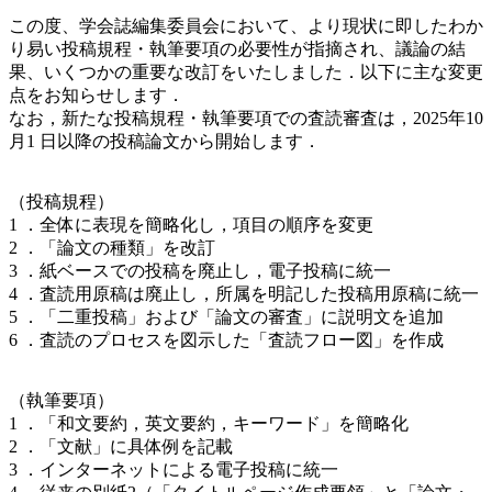
この度、学会誌編集委員会において、より現状に即したわか
り易い投稿規程・執筆要項の必要性が指摘され、議論の結
果、いくつかの重要な改訂をいたしました．以下に主な変更
点をお知らせします．
なお，新たな投稿規程・執筆要項での査読審査は，2025年10
月1 日以降の投稿論文から開始します．
（投稿規程）
1 ．全体に表現を簡略化し，項目の順序を変更
2 ．「論文の種類」を改訂
3 ．紙ベースでの投稿を廃止し，電子投稿に統一
4 ．査読用原稿は廃止し，所属を明記した投稿用原稿に統一
5 ．「二重投稿」および「論文の審査」に説明文を追加
6 ．査読のプロセスを図示した「査読フロー図」を作成
（執筆要項）
1 ．「和文要約，英文要約，キーワード」を簡略化
2 ．「文献」に具体例を記載
3 ．インターネットによる電子投稿に統一