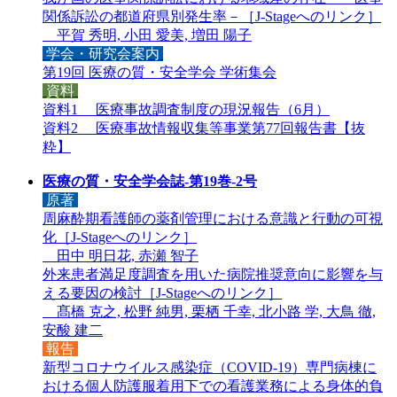
関係訴訟の都道府県別発生率－［
J-Stageへのリンク
］
平賀 秀明, 小田 愛美, 増田 陽子
学会・研究会案内
第19回 医療の質・安全学会 学術集会
資料
資料1 医療事故調査制度の現況報告（6月）
資料2 医療事故情報収集等事業第77回報告書【抜
粋】
医療の質・安全学会誌-第19巻-2号
原著
周麻酔期看護師の薬剤管理における意識と行動の可視
化［
J-Stageへのリンク
］
田中 明日花, 赤瀬 智子
外来患者満足度調査を用いた病院推奨意向に影響を与
える要因の検討［
J-Stageへのリンク
］
髙橋 克之, 松野 純男, 栗栖 千幸, 北小路 学, 大鳥 徹,
安酸 建二
報告
新型コロナウイルス感染症（COVID-19）専門病棟に
おける個人防護服着用下での看護業務による身体的負