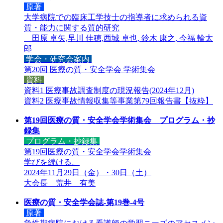
原著
大学病院での臨床工学技士の指導者に求められる資
質・能力に関する質的研究
田原 卓矢,早川 佳穂,西城 卓也, 鈴木 康之, 今福 輪太
郎
学会・研究会案内
第20回 医療の質・安全学会 学術集会
資料
資料1 医療事故調査制度の現況報告(2024年12月)
資料2 医療事故情報収集等事業第79回報告書【抜粋】
第19回医療の質・安全学会学術集会 プログラム・抄
録集
プログラム・抄録集
第19回医療の質・安全学会学術集会
学びを続ける。
2024年11月29日（金）・30日（土）
大会長 荒井 有美
医療の質・安全学会誌-第19巻-4号
原著