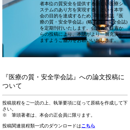
者本位の質安全を提供する新しい医療シ
ステムのあり方を実現する」という本学
会の目的を達成するため、学術雑誌『医
療の質・安全学会誌』(略名:質・安全会誌)
を定期刊行いたします。会員の皆様方か
らの投稿により、本誌がより一層充実し
ますようご協力をお願いいたします。
『医療の質・安全学会誌』への論文投稿に
ついて
投稿規程をご一読の上、執筆要項に従って原稿を作成して下
さい。
※ 筆頭著者は、本会の正会員に限ります。
投稿関連規程類一式のダウンロードは
こちら