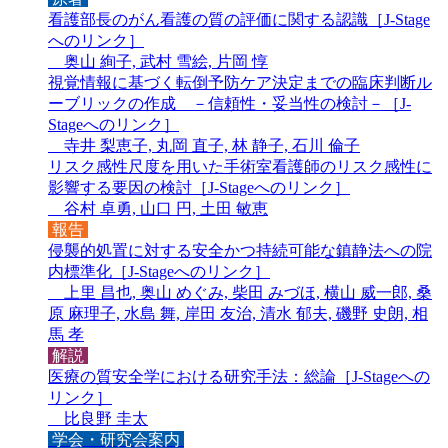
看護部長のがん看護の質の評価に関する認識［
J-Stage
へのリンク
］
奥山 絢子, 武村 雪絵, 片岡 惇
視覚情報に基づく転倒予防ケア決定までの臨床判断ル
ーブリックの作成 －信頼性・妥当性の検討－［
J-
Stageへのリンク
］
寺井 梨恵子, 丸岡 直子, 林 静子, 石川 倫子
リスク感性尺度を用いた手術室看護師のリスク感性に
影響する要因の検討［
J-Stageへのリンク
］
谷村 卓勇, 山口 円, 土田 敏恵
報告
侵襲的処置に対する安全かつ持続可能な鎮静法への院
内標準化［
J-Stageへのリンク
］
上里 昌也, 奥山 めぐみ, 柴田 みづほ, 横山 威一郎, 桑
原 麻理子, 水島 舞, 岸田 友治, 清水 郁夫, 磯野 史朗, 相
馬 孝
解説
医療の質安全学における研究手法：総論［
J-Stageへの
リンク
］
比良野 圭太
学会・研究会案内