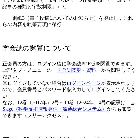
4 ．従来の別紙2（「タイトルページ作成要領」と「論文・
記事の種類と字数制限」）と
別紙3（電子投稿についてのお知らせ）を廃止し，これ
らの内容を執筆要項に移行
学会誌の閲覧について
正会員の方は、ログイン後に学会誌PDF版を閲覧できます。
上記タブ・メニューの
「
学会誌閲覧
・資料」
から閲覧してく
ださい。
※ログインしていない場合は
ログインページ
が表示されます
ので、会員番号とパスワードを入力してログインしてくださ
い。
なお、12巻（2017年）2号～19巻（2024年）4号の記事は、
J-
Stage（科学技術情報発信・流通総合システム）
からも閲覧
できます（フリーアクセス）。