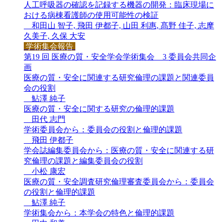
人工呼吸器の確認を記録する機器の開発：臨床現場に
おける病棟看護師の使用可能性の検証
和田山 智子, 飛田 伊都子, 山田 利惠, 髙野 佳子, 志摩
久美子, 久保 大安
学術集会報告
第19 回 医療の質・安全学会学術集会 3 委員会共同企
画
医療の質・安全に関連する研究倫理の課題と関連委員
会の役割
鮎澤 純子
医療の質・安全に関する研究の倫理的課題
田代 志門
学術委員会から：委員会の役割と倫理的課題
飛田 伊都子
学会誌編集委員会から：医療の質・安全に関連する研
究倫理の課題と編集委員会の役割
小松 康宏
医療の質・安全調査研究倫理審査委員会から：委員会
の役割と倫理的課題
鮎澤 純子
学術集会から：本学会の特色と倫理的課題