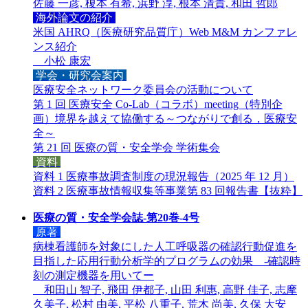
佐藤 一彦, 榎本 有希, 浜野 淳, 根本 清貴, 和田 哲郎
海外論文の紹介
米国 AHRQ（医療研究品質庁）Web M&M カンファレ
ンス紹介
小松 康宏
学会・研究会案内
医療安全ネットワーク委員会の活動について
第 1 回 医療安全 Co-Lab（コラボ）meeting（特別企
画）境界を越えて協働する～つながりで創る，医療安
全～
第 21 回 医療の質・安全学会 学術集会
資料
資料 1 医療事故調査制度の現況報告（2025 年 12 月）
資料 2 医療事故情報収集等事業第 83 回報告書【抜粋】
医療の質・安全学会誌-第20巻-4号
原著
病棟看護師を対象にした人工呼吸器の確認行動促進を
目指した応用行動分析学的プログラムの効果 -確認時
刻の測定機器を用いてー
和田山 智子, 飛田 伊都子, 山田 利惠, 高野 佳子, 志摩
久美子, 松村 由美, 平松 八重子, 荒木 尚美, 久保 大安