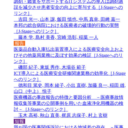
調剤・鑑査をサポートするITシステムの導入は調剤過
誤を減少させ患者安全の向上に寄与する［
J-Stageへの
リンク
］
吉田 光一, 山本 譲, 飯田 慎也, 中馬 真幸, 田﨑 嘉一
本邦の総合病院における医療者の破壊的行動の実態
［
J-Stageへのリンク
］
藤本 学, 島村 美香, 宮崎 浩彰, 稲葉 一人
報告
医薬品自動入庫払出装置導入による医療安全向上およ
びその他薬局業務に及ぼす効果の検証［
J-Stageへのリ
ンク
］
磯部 紀子, 東坂 秀作, 木場谷 範子
ICT導入による医療安全研修関連業務の効率化［
J-Stage
へのリンク
］
德和目 篤史, 岡本 綾子, 小出 直樹, 加藤 良一, 稲田 雄,
山口（中上） 悦子
医療機器の事故報告の特徴と要因分析 －医療事故情
報収集等事業の公開事例を用いた血液浄化用機器の検
討－［
J-Stageへのリンク
］
玉木 高裕, 秋山 直美, 梶原 志保子, 村上 玄樹
短報
我が国の医事関係訴訟における地域差の存在 －医事