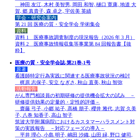
神田 友江, 木村 美智男, 岡田 和智, 樋口 寛康, 地道 大
賀, 郷 真貴子, 森 卓之, 宇佐美 英績
学会・研究会案内
第 21 回 医療の質・安全学会 学術集会
資料
資料 1 医療事故調査制度の現況報告（2026 年 3 月）
資料 2 医療事故情報収集等事業第 84 回報告書【抜
粋】
医療の質・安全学会誌-第21巻-1号
原著
看護師特定行為実践に関連する医療事故状況の検討
梶原 志保子, 安立 なぎさ, 秋山 直美, 秋山 智弥
活動報告
がん専門相談員の初期研修の提供機会拡大の試み －
研修提供効果の定量的・定性的評価－
齋藤 弓子, 小郷 祐子, 髙橋 朋子, 櫻井 雅代, 志賀 久美
子, 八巻 知香子, 高山 智子
筑波大学附属病院におけるカスタマーハラスメント対
策の実践報告 －対応フェーズの導入－
平井 理心, 小島 明子, 嶋田 沙織, 山田 緑, 野口 健司,