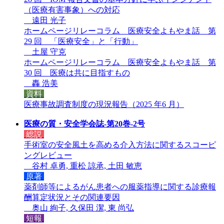
（医療有害事象）への対応
遠田 光子
ホームページリレーコラム 医療安全よもやま話 第
29 回 「医療安全」と「行動」
土屋 守克
ホームページリレーコラム 医療安全よもやま話 第
30 回 医療は共に目指すもの
轟 浩美
資料
医療事故調査制度の現況報告（2025 年6 月）
医療の質・安全学会誌-第20巻-2号
総説
手術室の安全風土を高める介入方法に関するスコーピ
ングレビュー
谷村 卓勇, 重松 諒承, 土田 敏恵
原著
薬剤師等によるがん患者への服薬指導に関する診療報
酬算定状況とその関連要因
奥山 絢子, 久保田 潔, 東 尚弘
短報