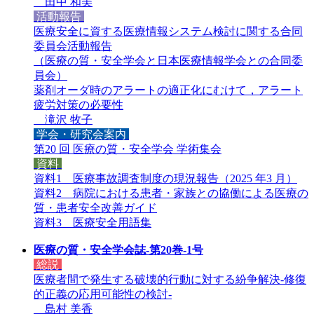
田中 和美
活動報告
医療安全に資する医療情報システム検討に関する合同
委員会活動報告
（医療の質・安全学会と日本医療情報学会との合同委
員会）
薬剤オーダ時のアラートの適正化にむけて，アラート
疲労対策の必要性
滝沢 牧子
学会・研究会案内
第20 回 医療の質・安全学会 学術集会
資料
資料1 医療事故調査制度の現況報告（2025 年3 月）
資料2 病院における患者・家族との協働による医療の
質・患者安全改善ガイド
資料3 医療安全用語集
医療の質・安全学会誌-第20巻-1号
総説
医療者間で発生する破壊的行動に対する紛争解決-修復
的正義の応用可能性の検討-
島村 美香