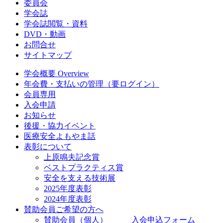
委員会
学会誌
学会誌閲覧・資料
DVD・動画
お問合せ
サイトマップ
学会概要 Overview
年会費・支払いの管理（要ログイン）
会員専用
入会申請
お知らせ
後援・協力イベント
医療安全よもやま話
表彰について
上原鳴夫記念賞
ベストプラクティス賞
安全を支える技術展
2025年度表彰
2024年度表彰
賛助会員ご希望の方へ
賛助会員（個人） 入会申込フォーム