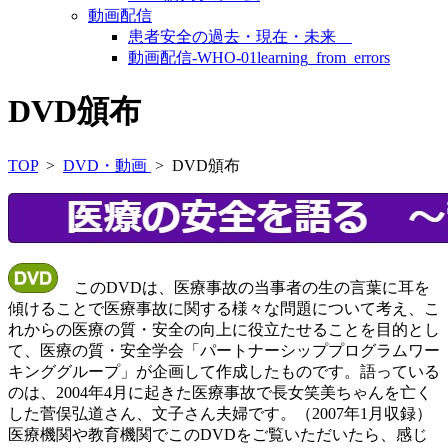
動画配信
患者安全の過去・現在・未来
動画配信-WHO-01learning_from_errors
DVD頒布
TOP
>
DVD・動画
> DVD頒布
このDVDは、医療事故の当事者の生の言葉に耳を
傾けることで医療事故に関する様々な問題について考え、こ
れからの医療の質・安全の向上に役立たせることを目的とし
て、医療の質・安全学会「パートナーシッププログラムワー
キンググループ」が企画して作成したものです。語っている
のは、2004年4月に起きた医療事故で長女笑美ちゃんを亡く
した菅俣弘道さん、文子さん夫婦です。（2007年1月収録）
医療機関や教育機関でこのDVDをご覧いただいたら、感じ