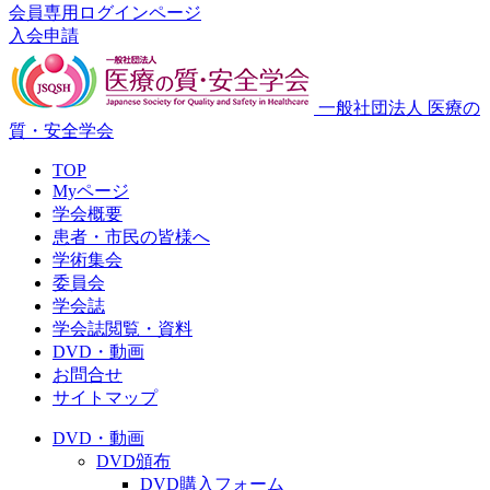
会員専用ログインページ
入会申請
一般社団法人 医療の
質・安全学会
TOP
Myページ
学会概要
患者・市民の皆様へ
学術集会
委員会
学会誌
学会誌閲覧・資料
DVD・動画
お問合せ
サイトマップ
DVD・動画
DVD頒布
DVD購入フォーム