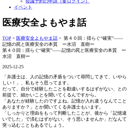
会議予約の申請（要ログイン）
イベント
医療安全よもやま話
TOP
>
医療安全よもやま話
> 第４０回：揺らぐ“確実”——
記憶の罠と医療安全の本質 ー水沼 直樹ー
第４０回：揺らぐ“確実”——記憶の罠と医療安全の本質 ー
水沼 直樹ー
2025-12-25
「弁護士は、人の記憶の矛盾をついて尋問してきて、いやら
しい！」、私もそう思ってます。
だって、自分で経験したことを勘違いするはずがない、との
前提で、細かいことを聞いてくるんですから。
「あなたが経験したのですよね。記憶が入れ違うなんてこと
ありますか？」とか聞いてくる弁護士もいます。
「しっかりと理由をもって判断したことが、後から「記憶違
いでした」で済むはずがない、そう思いませんか」だなんて
突っ込むこともあるでしょう。