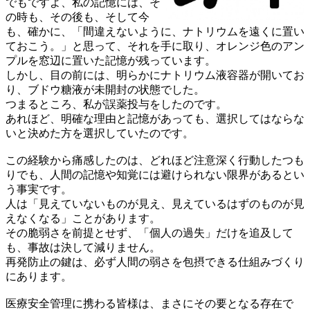
でもですよ、私の記憶には、そ
の時も、その後も、そして今
も、確かに、「間違えないように、ナトリウムを遠くに置い
ておこう。」と思って、それを手に取り、オレンジ色のアン
プルを窓辺に置いた記憶が残っています。
しかし、目の前には、明らかにナトリウム液容器が開いてお
り、ブドウ糖液が未開封の状態でした。
つまるところ、私が誤薬投与をしたのです。
あれほど、明確な理由と記憶があっても、選択してはならな
いと決めた方を選択していたのです。
この経験から痛感したのは、どれほど注意深く行動したつも
りでも、人間の記憶や知覚には避けられない限界があるとい
う事実です。
人は「見えていないものが見え、見えているはずのものが見
えなくなる」ことがあります。
その脆弱さを前提とせず、「個人の過失」だけを追及して
も、事故は決して減りません。
再発防止の鍵は、必ず人間の弱さを包摂できる仕組みづくり
にあります。
医療安全管理に携わる皆様は、まさにその要となる存在で