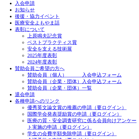
入会申請
お知らせ
後援・協力イベント
医療安全よもやま話
表彰について
上原鳴夫記念賞
ベストプラクティス賞
安全を支える技術展
2025年度表彰
2024年度表彰
賛助会員ご希望の方へ
賛助会員（個人） 入会申込フォーム
賛助会員（企業・団体）入会申込フォーム
賛助会員（企業・団体）一覧
退会申請
各種申請へのリンク
優秀英文論文賞の推薦の申請（要ログイン）
国際学会発表奨励賞の申請（要ログイン）
医療の質・安全調査研究に係る会員向けアンケー
ト実施の申請（要ログイン）
学生の会費半額免除申請（要ログイン）