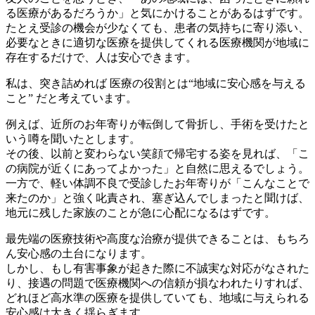
る医療があるだろうか」と気にかけることがあるはずです。
たとえ受診の機会が少なくても、患者の気持ちに寄り添い、
必要なときに適切な医療を提供してくれる医療機関が地域に
存在するだけで、人は安心できます。
私は、突き詰めれば 医療の役割とは
“
地域に安心感を与える
こと
”
だと考えています。
例えば、近所のお年寄りが転倒して骨折し、手術を受けたと
いう噂を聞いたとします。
その後、以前と変わらない笑顔で帰宅する姿を見れば、「こ
の病院が近くにあってよかった」と自然に思えるでしょう。
一方で、軽い体調不良で受診したお年寄りが「こんなことで
来たのか」と強く叱責され、塞ぎ込んでしまったと聞けば、
地元に残した家族のことが急に心配になるはずです。
最先端の医療技術や高度な治療が提供できることは、もちろ
ん安心感の土台になります。
しかし、もし有害事象が起きた際に不誠実な対応がなされた
り、接遇の問題で医療機関への信頼が損なわれたりすれば、
どれほど高水準の医療を提供していても、地域に与えられる
安心感は大きく揺らぎます。