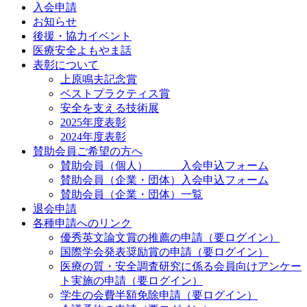
入会申請
お知らせ
後援・協力イベント
医療安全よもやま話
表彰について
上原鳴夫記念賞
ベストプラクティス賞
安全を支える技術展
2025年度表彰
2024年度表彰
賛助会員ご希望の方へ
賛助会員（個人） 入会申込フォーム
賛助会員（企業・団体）入会申込フォーム
賛助会員（企業・団体）一覧
退会申請
各種申請へのリンク
優秀英文論文賞の推薦の申請（要ログイン）
国際学会発表奨励賞の申請（要ログイン）
医療の質・安全調査研究に係る会員向けアンケー
ト実施の申請（要ログイン）
学生の会費半額免除申請（要ログイン）