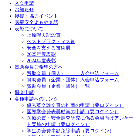
入会申請
お知らせ
後援・協力イベント
医療安全よもやま話
表彰について
上原鳴夫記念賞
ベストプラクティス賞
安全を支える技術展
2025年度表彰
2024年度表彰
賛助会員ご希望の方へ
賛助会員（個人） 入会申込フォーム
賛助会員（企業・団体）入会申込フォーム
賛助会員（企業・団体）一覧
退会申請
各種申請へのリンク
優秀英文論文賞の推薦の申請（要ログイン）
国際学会発表奨励賞の申請（要ログイン）
医療の質・安全調査研究に係る会員向けアンケー
ト実施の申請（要ログイン）
学生の会費半額免除申請（要ログイン）