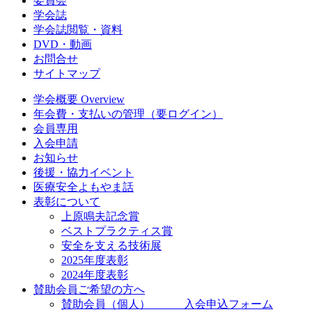
委員会
学会誌
学会誌閲覧・資料
DVD・動画
お問合せ
サイトマップ
学会概要 Overview
年会費・支払いの管理（要ログイン）
会員専用
入会申請
お知らせ
後援・協力イベント
医療安全よもやま話
表彰について
上原鳴夫記念賞
ベストプラクティス賞
安全を支える技術展
2025年度表彰
2024年度表彰
賛助会員ご希望の方へ
賛助会員（個人） 入会申込フォーム