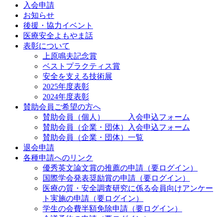
入会申請
お知らせ
後援・協力イベント
医療安全よもやま話
表彰について
上原鳴夫記念賞
ベストプラクティス賞
安全を支える技術展
2025年度表彰
2024年度表彰
賛助会員ご希望の方へ
賛助会員（個人） 入会申込フォーム
賛助会員（企業・団体）入会申込フォーム
賛助会員（企業・団体）一覧
退会申請
各種申請へのリンク
優秀英文論文賞の推薦の申請（要ログイン）
国際学会発表奨励賞の申請（要ログイン）
医療の質・安全調査研究に係る会員向けアンケー
ト実施の申請（要ログイン）
学生の会費半額免除申請（要ログイン）