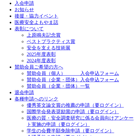
入会申請
お知らせ
後援・協力イベント
医療安全よもやま話
表彰について
上原鳴夫記念賞
ベストプラクティス賞
安全を支える技術展
2025年度表彰
2024年度表彰
賛助会員ご希望の方へ
賛助会員（個人） 入会申込フォーム
賛助会員（企業・団体）入会申込フォーム
賛助会員（企業・団体）一覧
退会申請
各種申請へのリンク
優秀英文論文賞の推薦の申請（要ログイン）
国際学会発表奨励賞の申請（要ログイン）
医療の質・安全調査研究に係る会員向けアンケー
ト実施の申請（要ログイン）
学生の会費半額免除申請（要ログイン）