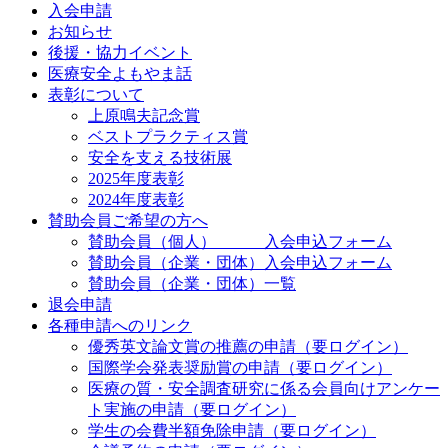
入会申請
お知らせ
後援・協力イベント
医療安全よもやま話
表彰について
上原鳴夫記念賞
ベストプラクティス賞
安全を支える技術展
2025年度表彰
2024年度表彰
賛助会員ご希望の方へ
賛助会員（個人） 入会申込フォーム
賛助会員（企業・団体）入会申込フォーム
賛助会員（企業・団体）一覧
退会申請
各種申請へのリンク
優秀英文論文賞の推薦の申請（要ログイン）
国際学会発表奨励賞の申請（要ログイン）
医療の質・安全調査研究に係る会員向けアンケー
ト実施の申請（要ログイン）
学生の会費半額免除申請（要ログイン）