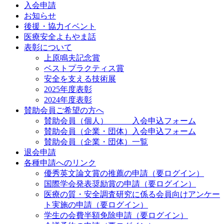
入会申請
お知らせ
後援・協力イベント
医療安全よもやま話
表彰について
上原鳴夫記念賞
ベストプラクティス賞
安全を支える技術展
2025年度表彰
2024年度表彰
賛助会員ご希望の方へ
賛助会員（個人） 入会申込フォーム
賛助会員（企業・団体）入会申込フォーム
賛助会員（企業・団体）一覧
退会申請
各種申請へのリンク
優秀英文論文賞の推薦の申請（要ログイン）
国際学会発表奨励賞の申請（要ログイン）
医療の質・安全調査研究に係る会員向けアンケー
ト実施の申請（要ログイン）
学生の会費半額免除申請（要ログイン）