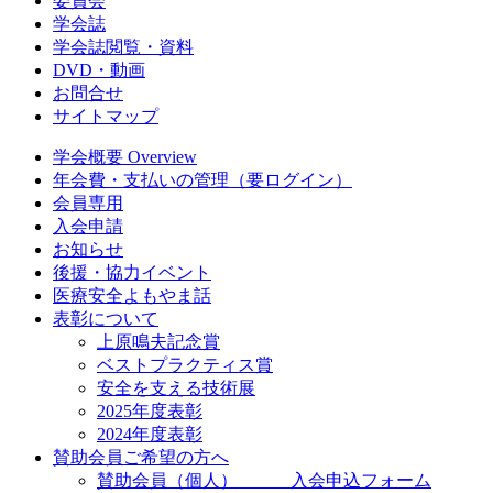
委員会
学会誌
学会誌閲覧・資料
DVD・動画
お問合せ
サイトマップ
学会概要 Overview
年会費・支払いの管理（要ログイン）
会員専用
入会申請
お知らせ
後援・協力イベント
医療安全よもやま話
表彰について
上原鳴夫記念賞
ベストプラクティス賞
安全を支える技術展
2025年度表彰
2024年度表彰
賛助会員ご希望の方へ
賛助会員（個人） 入会申込フォーム